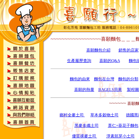
~~~~~~~~~~~~~~~~~~喜願麵包＿
＿＿
喜願麵包介紹
銷售的店家
生產履歷查詢
喜願的Q&A
麵包
麵包的由來
麵包在台灣
麵包的分類
喜願的熱量
BAGELS貝果
製程圖
~~~~~~
喜願
鄉村全麥土司
草本多穀物土司
德國黑
黑麥多纖土司
薏仁+葵花子麵包
優質裸麥土司
淨素胚芽小土司