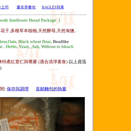
/土司
薰衣草餐包
BAGLES
貝果
 with Sunflower Bread Package )
葵花子,多種草本植物,天然酵母,天然海鹽,
lour,
Oats, Black wheat flour,
Beadlike
 , Herbs, Yeast, ,Salt, Without to bleach
以上資迅
林特產紅薏仁與蕎麥 (適合清淨素食)
)
閱:
保存與調理
喜願麵包的熱量