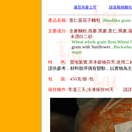
優質燕麥土司
綠藻雜糧麵包
產品名稱:
薏仁葵花子麵包
(Beadlike grain
主要成分:
全麥麵粉,燕麥,黑麥,薏仁,喬麥,
未漂白二砂.
Wheat whole grain flour,Wheat f
grain with Sunflower
, Buckwheat
sugar.
特 色:
質地紮實,草本穀物芬芳,使用二
謹供參考，材料順序偶有變動，以實物為主
包 裝:
450克/個 /包
保存條件:
常溫三天,冷凍保存90天
請詳