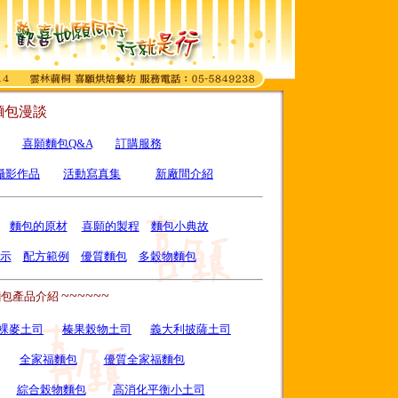
麵包漫談
喜願麵包Q&A
訂購服務
攝影作品
活動寫真集
新廠間介紹
麵包的原材
喜願的製程
麵包小典故
示
配方範例
優質麵包
多穀物麵包
~~~~~~
麵包產品介紹
裸麥土司
榛果榖物土司
義大利披薩土司
全家福麵包
優質全家福麵包
綜合榖物麵包
高消化平衡小土司