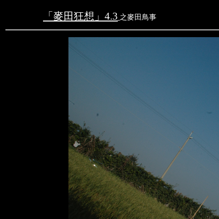
「麥田狂想」
4.3
之
麥田鳥事
文字