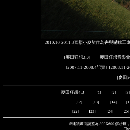
2010.10-2011.3喜願小麥契作鳥害
[
麥田狂想3.3
] [
麥田狂想音樂
[
2007.11-2008.4記實
] [
2008.11-
[
麥田狂
[
麥田狂想4.3
]
[1]
[2]
[3]
[12]
[13]
[14]
[1
[22]
[23]
[24]
[25]
※建議畫面調整為 800X600 解析
The