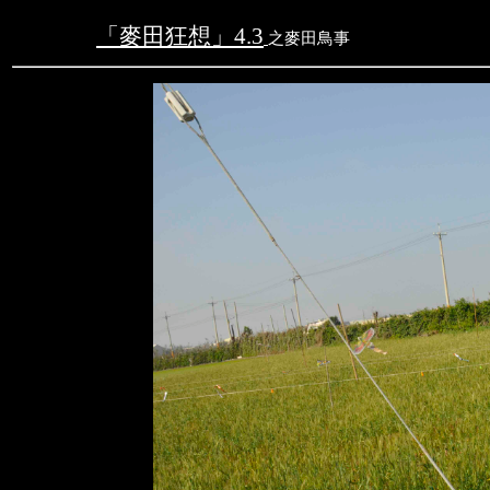
「麥田狂想」
4.3
之
麥田鳥事
文字