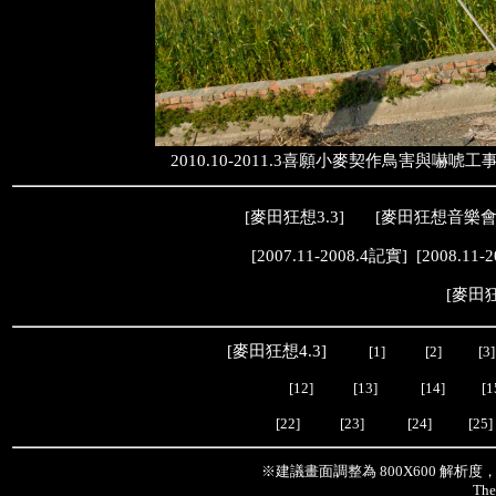
2010.10-2011.3喜願小麥契作鳥害
[
麥田狂想3.3
] [
麥田狂想音樂
[
2007.11-2008.4記實
] [
2008.11-
[
麥田狂
[
麥田狂想4.3
]
[1]
[2]
[3]
[12]
[13]
[14]
[1
[22]
[23]
[24]
[25]
※建議畫面調整為 800X600 解析
The