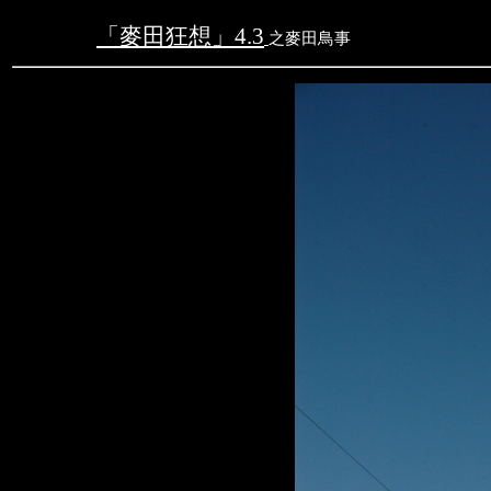
「麥田狂想」
4.3
之
麥田鳥事
文字