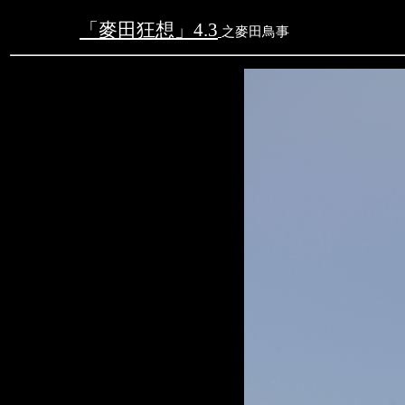
「麥田狂想」
4.3
之
麥田鳥事
文字