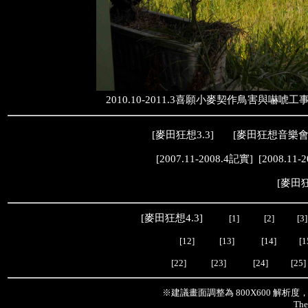
2010.10-2011.3喜願小麥契作鳥害
[
麥田狂想3.3
] [
麥田狂想音樂
[
2007.11-2008.4記實
] [
2008.11-
[
麥田狂
[
麥田狂想4.3
]
[1]
[2]
[3]
[12]
[13]
[14]
[1
[22]
[23]
[24]
[25]
※建議畫面調整為 800X600 解析
The