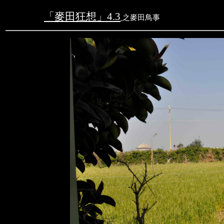
「麥田狂想」
4.3
之
麥田鳥事
文字