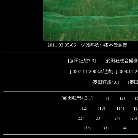
2011.03.05-06 保護熟稔小麥不受鳥襲
[
麥田狂想3.3
] [
麥田狂想音樂
[
2007.11-2008.4記實
] [
2008.11-
[
麥田狂想4.0
] [
麥田
[
麥田狂想4.2.1
]
[1]
[2]
[3
[12]
[13]
[14]
[1
[22]
[23]
[24]
[25]
[32]
[33]
[34]