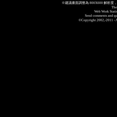
※建議畫面調整為 800X600 解析
The
Web Work Statio
Send comments and qu
©Copyright 2002,-2011 -