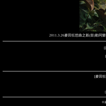
2011.3.26麥田狂想曲之榖(鼓)動
[
[
麥田狂
[
※