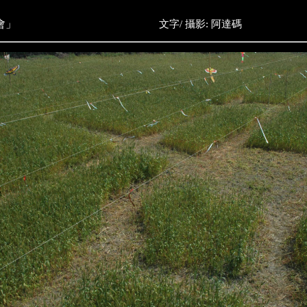
會」
文字/ 攝影: 阿達碼