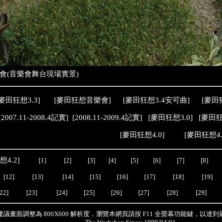
同樂會(音樂會舞台現場實景)
麥田狂想3.3
] [
麥田狂想音樂會
]
[
麥田狂想3.4安可曲
]
[
麥田
[
2007.11-2008.4記實
] [
2008.11-2009.4記實
] [
麥田狂想
3.0
] [
麥田
[
麥田狂想4.0
] [
麥田狂想4.
想4.2
]
[1]
[2]
[3]
[4]
[5]
[6]
[7]
[8]
[12]
[13]
[14]
[15]
[16]
[17]
[18]
[19]
22]
[23]
[24]
[25]
[26]
[27]
[28]
[29]
建議畫面調整為 800X600 解析度，瀏覽本網頁請按 F11 全螢幕功能鍵，以達