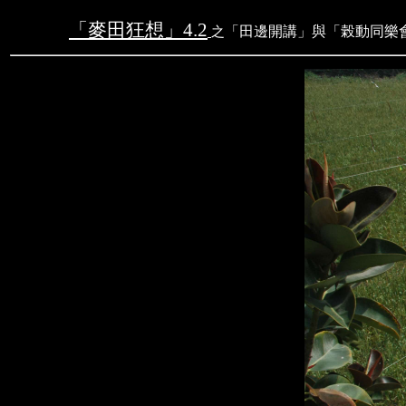
「麥田狂想」
4.2
「田邊開講」與「榖動同樂
之