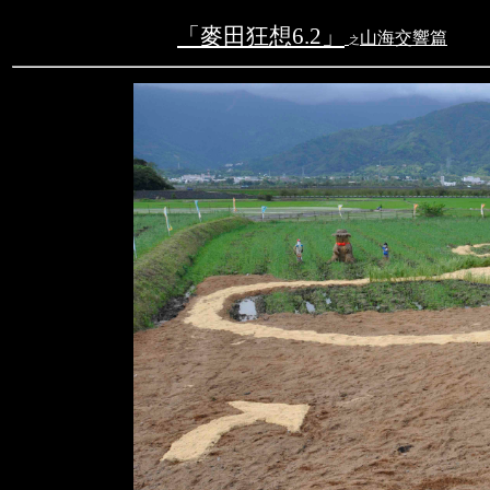
「
麥田狂想
6.2
」
山海交響篇
之