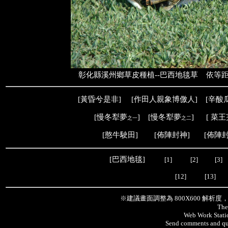
彰化縣溪州鄉草皮種植--巴西地毯草 依等
[
黃昏兮是非
]
[
作田人親象
博儌人
] [
辛酸
[
慢冬犁夢
] [
慢冬犁夢
] [
菜王
之一
之二
[
憨牛駛田
]
[佈陣封神]
[佈陣
[
巴西地毯
]
[1]
[2]
[3]
[12]
[13]
※建議畫面調整為 800X600 解析
The
Web Work Statio
Send comments and qu