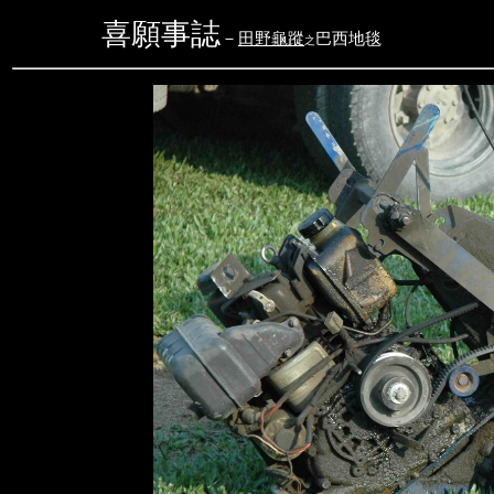
喜願事誌
－
田野龜蹤
巴西地毯
攝
之